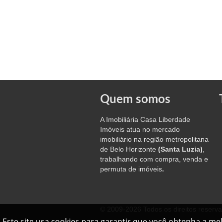
Quem somos
A Imobiliária Casa Liberdade
Imóveis atua no mercado
imobiliário na região metropolitana
de Belo Horizonte
(Santa Luzia)
,
trabalhando com compra, venda e
permuta de imóveis
.
© 2009-2026 Todos os direitos reserv
Este site usa cookies para garantir que você obtenha a me