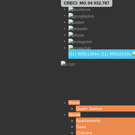
CRECI: MG 04 032.787
(31) 999513044
(31) 995024191
Home
Quem Somos
Venda
Apartamento
Casa
Chácara