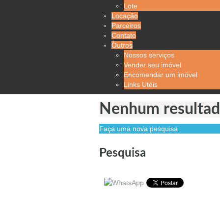
Lote
Locação
Parceiros
Contato
Outros
Nossos serviços
Vender seu imóvel
Encomendar um imóvel
Links Utéis
Nenhum resultad
Faça uma nova pesquisa
Pesquisa