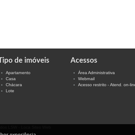
Tipo de imóveis
Acessos
Apartamento
Área Administrativa
Casa
Webmail
Chácara
Acesso restrito - Atend. on-lin
Lote
ados
LSW - Loca Sites Web
lhor experiência.