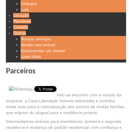
Chácara
Lote
Locação
Parceiros
Contato
Outros
Nossos serviços
Vender seu imóvel
Encomendar um imóvel
Links Utéis
Parceiros
Indo ao encontro com a missão da
empresa, a Casa Liberdade Imóveis intermedia e contribui
ainda mais para a concretização dos sonhos de muitas famílias
que migram do aluguel para a residência própria.
Intermediamos imóveis para investidores, primeira e segunda
residência e mudança de padrão residencial, com confiança e