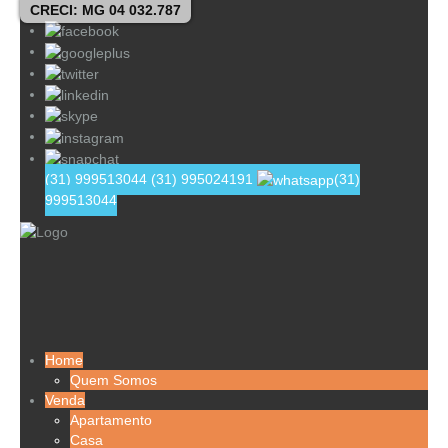
CRECI: MG 04 032.787
(31) 999513044
(31) 995024191
(31)
999513044
Home
Quem Somos
Venda
Apartamento
Casa